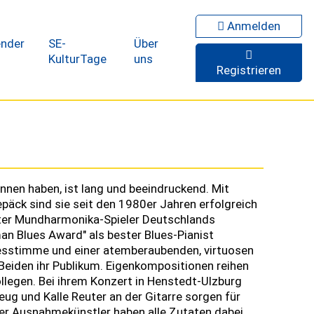
Anmelden
ender
SE-
Über
KulturTage
uns
Registrieren
nnen haben, ist lang und beeindruckend. Mit
äck sind sie seit den 1980er Jahren erfolgreich
ster Mundharmonika-Spieler Deutschlands
n Blues Award" als bester Blues-Pianist
uesstimme und einer atemberaubenden, virtuosen
Beiden ihr Publikum. Eigenkompositionen reihen
llegen. Bei ihrem Konzert in Henstedt-Ulzburg
ug und Kalle Reuter an der Gitarre sorgen für
ier Ausnahmekünstler haben alle Zutaten dabei,