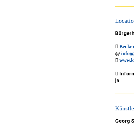
Locatio
Bürgerh
Becker
info@
www.ku
Inform
ja
Künstle
Georg S