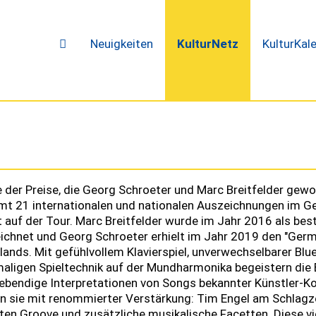
Neuigkeiten
KulturNetz
KulturKal
e der Preise, die Georg Schroeter und Marc Breitfelder gewo
t 21 internationalen und nationalen Auszeichnungen im Gep
 auf der Tour. Marc Breitfelder wurde im Jahr 2016 als be
chnet und Georg Schroeter erhielt im Jahr 2019 den "Germa
ands. Mit gefühlvollem Klavierspiel, unverwechselbarer Bl
aligen Spieltechnik auf der Mundharmonika begeistern die 
lebendige Interpretationen von Songs bekannter Künstler-Ko
n sie mit renommierter Verstärkung: Tim Engel am Schlagze
ten Groove und zusätzliche musikalische Facetten. Diese v