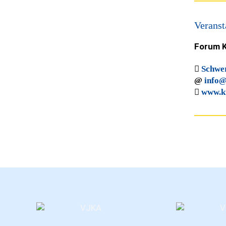
Veranst
Forum K
Schwer
info@
www.ku