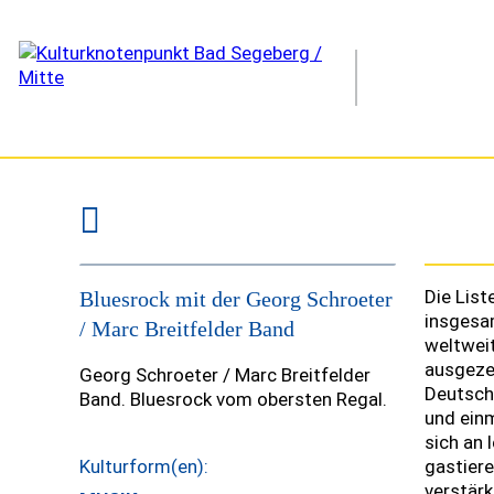
Schroeter/Breitfelder Band live
Die List
Bluesrock mit der Georg Schroeter
© Georg Schroeter
insgesam
/ Marc Breitfelder Band
weltweit
ausgezei
Georg Schroeter / Marc Breitfelder
Deutschl
Band. Bluesrock vom obersten Regal.
und einm
sich an 
Kulturform(en):
gastiere
verstärk