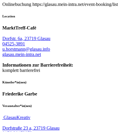
Onlinebuchung https://glasau.mein-intra.net/event-booking/list
Location
MarktTreff-Café
Dorfstr. 6a, 23719 Glasau
04525-3891
u.horstmann@glasau.info
glasau.mein-intra.net
Informationen zur Barrierefreiheit:
komplett barrierefrei
Künstler*in(nen)
Friederike Garbe
Veranstalter*in(nen)
GlasauKreativ
Dorfstraße 23 a, 23719 Glasau