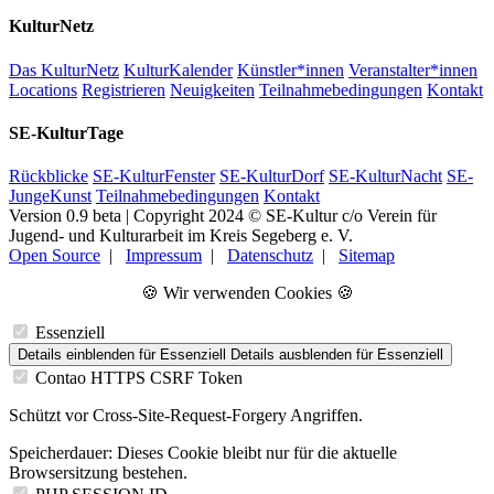
KulturNetz
Das KulturNetz
KulturKalender
Künstler*innen
Veranstalter*innen
Locations
Registrieren
Neuigkeiten
Teilnahmebedingungen
Kontakt
SE-KulturTage
Rückblicke
SE-KulturFenster
SE-KulturDorf
SE-KulturNacht
SE-
JungeKunst
Teilnahmebedingungen
Kontakt
Version 0.9 beta | Copyright 2024 © SE-Kultur c/o Verein für
Jugend- und Kulturarbeit im Kreis Segeberg e. V.
Open Source
|
Impressum
|
Datenschutz
|
Sitemap
🍪 Wir verwenden Cookies 🍪
Essenziell
Details einblenden
für Essenziell
Details ausblenden
für Essenziell
Contao HTTPS CSRF Token
Schützt vor Cross-Site-Request-Forgery Angriffen.
Speicherdauer:
Dieses Cookie bleibt nur für die aktuelle
Browsersitzung bestehen.