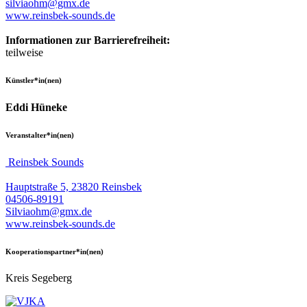
silviaohm@gmx.de
www.reinsbek-sounds.de
Informationen zur Barrierefreiheit:
teilweise
Künstler*in(nen)
Eddi Hüneke
Veranstalter*in(nen)
Reinsbek Sounds
Hauptstraße 5, 23820 Reinsbek
04506-89191
Silviaohm@gmx.de
www.reinsbek-sounds.de
Kooperationspartner*in(nen)
Kreis Segeberg