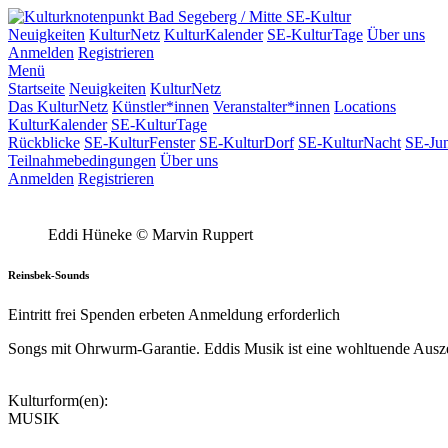
SE-Kultur
Neuigkeiten
KulturNetz
KulturKalender
SE-KulturTage
Über uns
Anmelden
Registrieren
Menü
Startseite
Neuigkeiten
KulturNetz
Das KulturNetz
Künstler*innen
Veranstalter*innen
Locations
KulturKalender
SE-KulturTage
Rückblicke
SE-KulturFenster
SE-KulturDorf
SE-KulturNacht
SE-Ju
Teilnahmebedingungen
Über uns
Anmelden
Registrieren
Eddi Hüneke
© Marvin Ruppert
Reinsbek-Sounds
Eintritt frei
Spenden erbeten
Anmeldung erforderlich
Songs mit Ohrwurm-Garantie. Eddis Musik ist eine wohltuende Auszei
Kulturform(en):
MUSIK