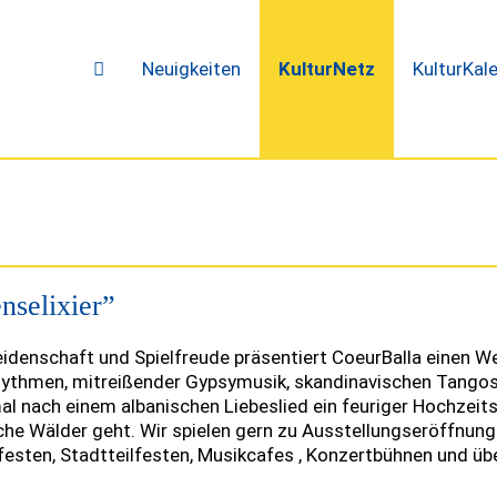
Neuigkeiten
KulturNetz
KulturKal
nselixier”
eidenschaft und Spielfreude präsentiert CoeurBalla einen
hythmen, mitreißender Gypsymusik, skandinavischen Tangos 
l nach einem albanischen Liebeslied ein feuriger Hochzeits
sche Wälder geht. Wir spielen gern zu Ausstellungseröffnun
esten, Stadtteilfesten, Musikcafes , Konzertbühnen und ü