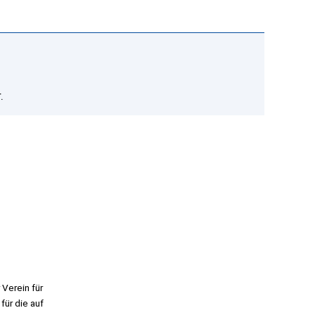
.
Coeurba
© Coeurba
 Verein für
für die auf