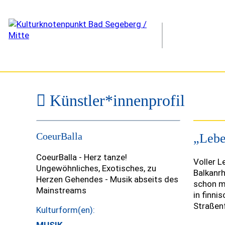
Künstler*innenprofil
©
CoeurBalla
„Lebe
CoeurBalla - Herz tanze!
Voller L
Ungewöhnliches, Exotisches, zu
Balkanr
Herzen Gehendes - Musik abseits des
schon ma
Mainstreams
in finni
Straßenf
Kulturform(en):