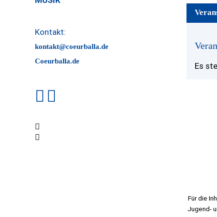
MUSIK
Veran
Kontakt:
Veran
kontakt@coeurballa.de
Coeurballa.de
Es st
Coeurballa
© Coeurballa
Für die In
Jugend- un