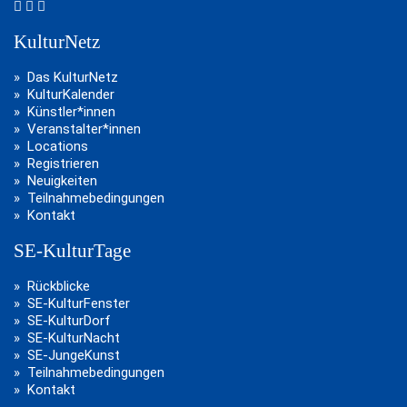
KulturNetz
Das KulturNetz
KulturKalender
Künstler*innen
Veranstalter*innen
Locations
Registrieren
Neuigkeiten
Teilnahmebedingungen
Kontakt
SE-KulturTage
Rückblicke
SE-KulturFenster
SE-KulturDorf
SE-KulturNacht
SE-JungeKunst
Teilnahmebedingungen
Kontakt